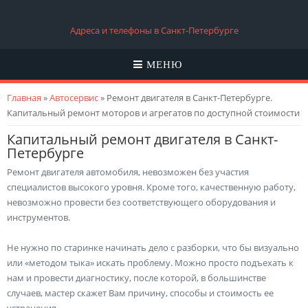
Адреса и телефоны в Санкт-Петербурге
МЕНЮ
Вы здесь
Главная
»
Автосервис
» Ремонт двигателя в Санкт-Петербурге.
Капитальный ремонт моторов и агрегатов по доступной стоимости
Капитальный ремонт двигателя в Санкт-
Петербурге
Ремонт двигателя автомобиля, невозможен без участия
специалистов высокого уровня. Кроме того,
качественную работу
,
невозможно провести без соответствующего оборудования и
инструментов.
Не нужно по старинке начинать
дело с разборки
, что бы визуально
или «методом тыка» искать проблему. Можно просто подъехать к
нам и провести диагностику, после которой, в большинстве
случаев, мастер скажет Вам причину, способы и стоимость ее
устранения.