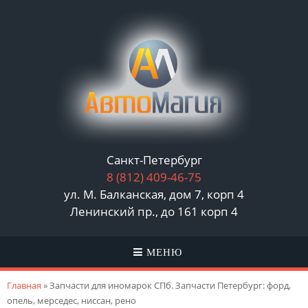
Санкт-Петербург
8 (812)
409-46-75
ул. М. Балканская, дом 7, корп 4
Ленинский пр., до 161 корп 4
МЕНЮ
Вы здесь
Главная
» Запчасти для иномарок СПб. Запчасти Петербург: форд,
опель, мерседес, ниссан, рено