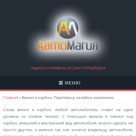
Адреса и телефоны в Санкт-Петербурге
МЕНЮ
Вы здесь
Главная
» Винил и карбон. Перетяжка, оклейка, нанесение
Слова винил и карбон, любой автолюбитель ставит на один
уровень со словом тюнинг. С помощью винила и пленки под
карбон, внешний и внутренний вид автомобиля, можно сделать не
просто другим, а именно так, как хочется владельцу автомобиля.